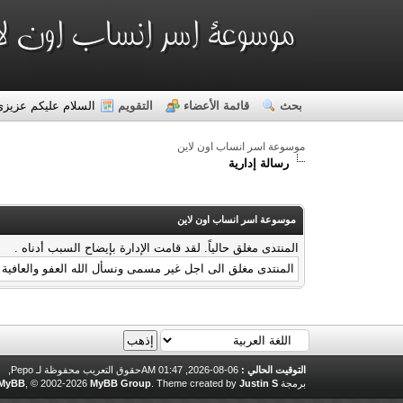
بحث
قائمة الأعضاء
التقويم
السلام عليكم عزيزي
موسوعة اسر انساب اون لاين
رسالة إدارية
موسوعة اسر انساب اون لاين
المنتدى مغلق حالياً. لقد قامت الإدارة بإيضاح السبب أدناه .
المنتدى مغلق الى اجل غير مسمى ونسأل الله العفو والعافية
التوقيت الحالي :
06-08-2026, 01:47 AM
حقوق التعريب محفوظة لـ Pepo,
برمجة
Justin S.
Theme created by
.
MyBB Group
, © 2002-2026
MyBB